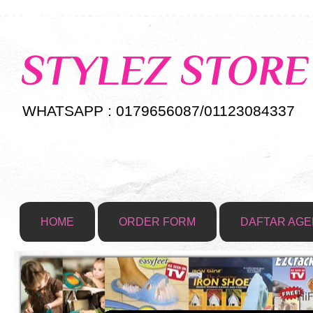
STYLEZ STORE
WHATSAPP : 0179656087/01123084337
HOME
ORDER FORM
DAFTAR AGE