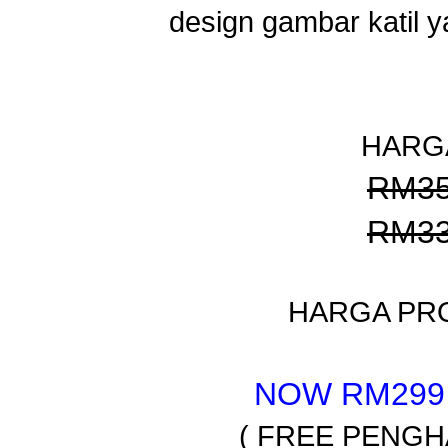
design gambar katil 
HARGA
RM3
RM3
HARGA PRO
NOW RM299
( FREE PENGH