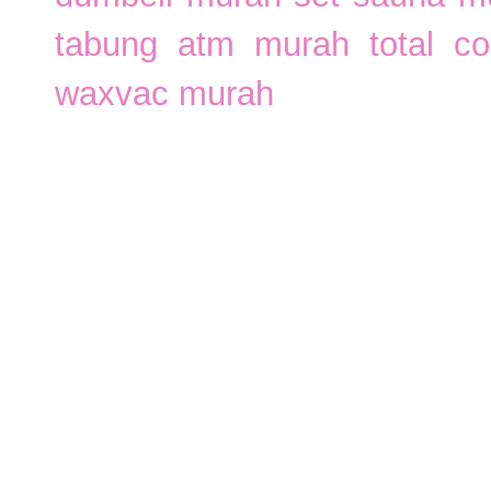
tabung atm murah
total c
waxvac murah