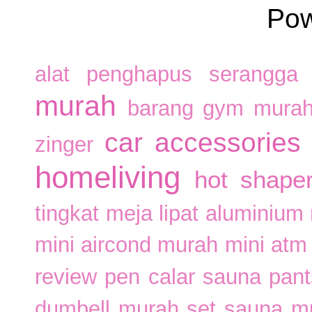
Po
alat penghapus serangga
murah
barang gym mura
car accessories
zinger
homeliving
hot shape
tingkat
meja lipat aluminium
mini aircond murah
mini atm
review pen calar
sauna pan
dumbell murah
set sauna m